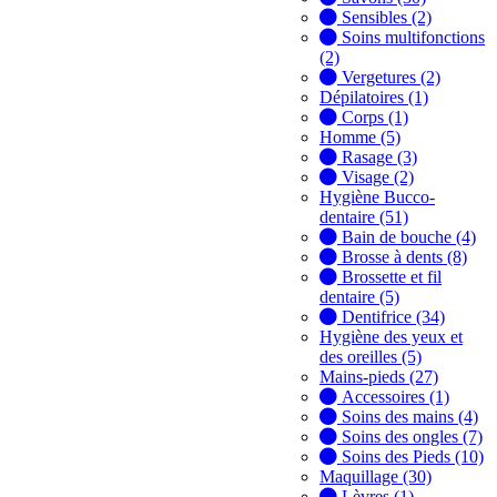
Sensibles (2)
Soins multifonctions
(2)
Vergetures (2)
Dépilatoires (1)
Corps (1)
Homme (5)
Rasage (3)
Visage (2)
Hygiène Bucco-
dentaire (51)
Bain de bouche (4)
Brosse à dents (8)
Brossette et fil
dentaire (5)
Dentifrice (34)
Hygiène des yeux et
des oreilles (5)
Mains-pieds (27)
Accessoires (1)
Soins des mains (4)
Soins des ongles (7)
Soins des Pieds (10)
Maquillage (30)
Lèvres (1)