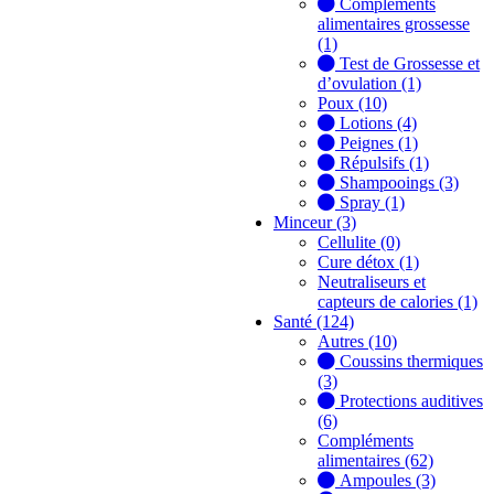
Compléments
alimentaires grossesse
(1)
Test de Grossesse et
d’ovulation (1)
Poux (10)
Lotions (4)
Peignes (1)
Répulsifs (1)
Shampooings (3)
Spray (1)
Minceur (3)
Cellulite (0)
Cure détox (1)
Neutraliseurs et
capteurs de calories (1)
Santé (124)
Autres (10)
Coussins thermiques
(3)
Protections auditives
(6)
Compléments
alimentaires (62)
Ampoules (3)