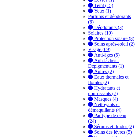
Teint (15)
Yeux (1)
Parfums et déodorants
(6)
Déodorants (3)
Solaires (10)
Protection solaire (8)
Soins après-soleil (2)
Visage (69)
Anti-âges (5)
Anti-tâches -
Dépigmentants (1)
Autres (2)
Eaux thermales et
florales (2)
Hydratants et
nourrissants (7)
Masques (4)
Nettoyants et
démaquillants (4)
Par type de peau
(24)
Sérums et fluides (2)
Soins des lèvres (5)