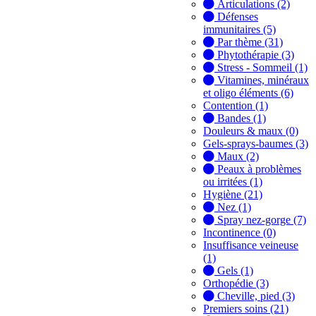
Articulations (2)
Défenses
immunitaires (5)
Par thème (31)
Phytothérapie (3)
Stress - Sommeil (1)
Vitamines, minéraux
et oligo éléments (6)
Contention (1)
Bandes (1)
Douleurs & maux (0)
Gels-sprays-baumes (3)
Maux (2)
Peaux à problèmes
ou irritées (1)
Hygiène (21)
Nez (1)
Spray nez-gorge (7)
Incontinence (0)
Insuffisance veineuse
(1)
Gels (1)
Orthopédie (3)
Cheville, pied (3)
Premiers soins (21)