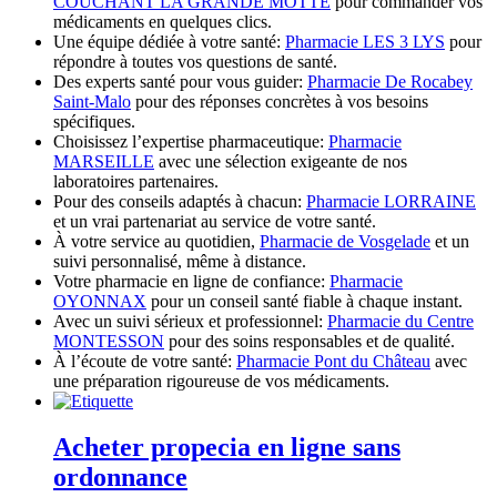
COUCHANT LA GRANDE MOTTE
pour commander vos
médicaments en quelques clics.
Une équipe dédiée à votre santé:
Pharmacie LES 3 LYS
pour
répondre à toutes vos questions de santé.
Des experts santé pour vous guider:
Pharmacie De Rocabey
Saint-Malo
pour des réponses concrètes à vos besoins
spécifiques.
Choisissez l’expertise pharmaceutique:
Pharmacie
MARSEILLE
avec une sélection exigeante de nos
laboratoires partenaires.
Pour des conseils adaptés à chacun:
Pharmacie LORRAINE
et un vrai partenariat au service de votre santé.
À votre service au quotidien,
Pharmacie de Vosgelade
et un
suivi personnalisé, même à distance.
Votre pharmacie en ligne de confiance:
Pharmacie
OYONNAX
pour un conseil santé fiable à chaque instant.
Avec un suivi sérieux et professionnel:
Pharmacie du Centre
MONTESSON
pour des soins responsables et de qualité.
À l’écoute de votre santé:
Pharmacie Pont du Château
avec
une préparation rigoureuse de vos médicaments.
Acheter propecia en ligne sans
ordonnance