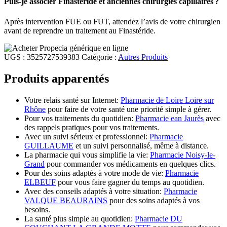
Puis-je associer Finastéride et anciennes chirurgies capillaires ?
Après intervention FUE ou FUT, attendez l’avis de votre chirurgien
avant de reprendre un traitement au Finastéride.
UGS :
3525727539383
Catégorie :
Autres Produits
Produits apparentés
Votre relais santé sur Internet:
Pharmacie de Loire Loire sur
Rhône
pour faire de votre santé une priorité simple à gérer.
Pour vos traitements du quotidien:
Pharmacie ean Jaurès
avec
des rappels pratiques pour vos traitements.
Avec un suivi sérieux et professionnel:
Pharmacie
GUILLAUME
et un suivi personnalisé, même à distance.
La pharmacie qui vous simplifie la vie:
Pharmacie Noisy-le-
Grand
pour commander vos médicaments en quelques clics.
Pour des soins adaptés à votre mode de vie:
Pharmacie
ELBEUF
pour vous faire gagner du temps au quotidien.
Avec des conseils adaptés à votre situation:
Pharmacie
VALQUE BEAURAINS
pour des soins adaptés à vos
besoins.
La santé plus simple au quotidien:
Pharmacie DU