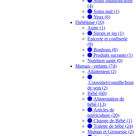
Soins multifonctions
(4)
Soins nuit (1)
Yeux (6)
Diététique (10)
Autre (1)
Sirops et jus (1)
Epicerie et confiserie
(9)
Bonbons (8)
Produits sucrants (1)
Nutrition santé (0)
Maman - enfants (74)
Allaitement (2)
Coussinet/coquille/bout
de sein (2)
Bébé (60)
Alimentation de
bébé (13)
Articles de
puériculture (20)
Change de Bébé (1)
Toilette de bébé (24)
Maman et Grossesse (2)