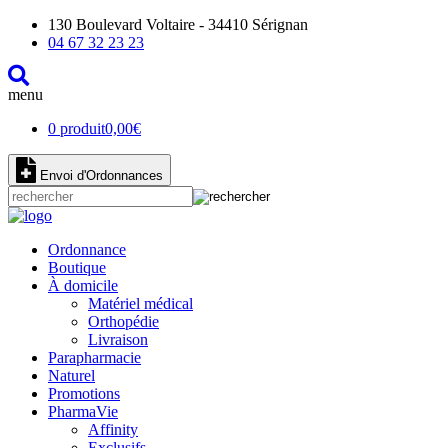
130 Boulevard Voltaire - 34410 Sérignan
04 67 32 23 23
menu
0 produit
0,00
€
Envoi d'Ordonnances
Ordonnance
Boutique
À domicile
Matériel médical
Orthopédie
Livraison
Parapharmacie
Naturel
Promotions
PharmaVie
Affinity
Exclusifs