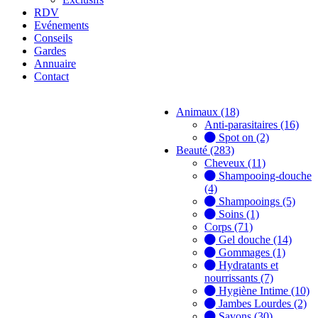
RDV
Evénements
Conseils
Gardes
Annuaire
Contact
Animaux (18)
Anti-parasitaires (16)
Spot on (2)
Beauté (283)
Cheveux (11)
Shampooing-douche
(4)
Shampooings (5)
Soins (1)
Corps (71)
Gel douche (14)
Gommages (1)
Hydratants et
nourrissants (7)
Hygiène Intime (10)
Jambes Lourdes (2)
Savons (30)