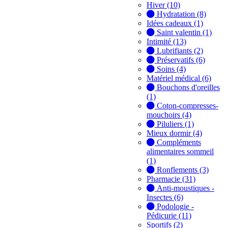
Hiver (10)
Hydratation (8)
Idées cadeaux (1)
Saint valentin (1)
Intimité (13)
Lubrifiants (2)
Préservatifs (6)
Soins (4)
Matériel médical (6)
Bouchons d'oreilles
(1)
Coton-compresses-
mouchoirs (4)
Piluliers (1)
Mieux dormir (4)
Compléments
alimentaires sommeil
(1)
Ronflements (3)
Pharmacie (31)
Anti-moustiques -
Insectes (6)
Podologie -
Pédicurie (11)
Sportifs (2)