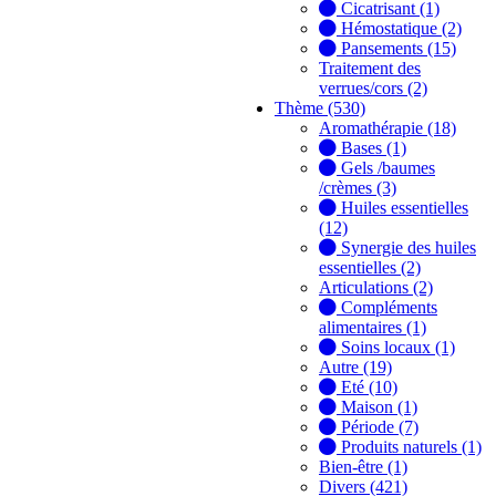
Cicatrisant (1)
Hémostatique (2)
Pansements (15)
Traitement des
verrues/cors (2)
Thème (530)
Aromathérapie (18)
Bases (1)
Gels /baumes
/crèmes (3)
Huiles essentielles
(12)
Synergie des huiles
essentielles (2)
Articulations (2)
Compléments
alimentaires (1)
Soins locaux (1)
Autre (19)
Eté (10)
Maison (1)
Période (7)
Produits naturels (1)
Bien-être (1)
Divers (421)