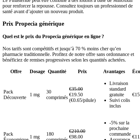
Le Finastéride peut être combiné à des lotions à base de Minoxidil
pour renforcer la repousse. Consultez toujours un professionnel de
santé avant d’ajouter un nouveau produit.
Prix Propecia générique
Quel est le prix du Propecia générique en ligne ?
Nos tarifs sont compétitifs et jusqu’à 70 % moins cher qu’en
pharmacie traditionnelle. Profitez de notre offre sans ordonnance et
bénéficiez de remises progressives selon les quantités achetées.
Offre
Dosage
Quantité
Prix
Avantages
Éc
Livraison
€35.00
standard
Pack
30
1 mg
€19.50
gratuite
€15
Découverte
comprimés
(€0.65/pilule)
Suivi colis
inclus
-5% sur la
prochaine
€210.00
Pack
180
commande
1 mg
€98.00
€11
Économique
comprimés
Assurance