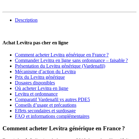
Description
Achat Levitra pas cher en ligne
Comment acheter Levitra générique en France ?
Commander Levitra en ligne sans ordonnance – faisable ?
Présentation du Levitra générique (Vardenafil)
Mécanisme d’action du Levitra
Prix du Levitra générique
Dosages disponibles
Où acheter Levitra en ligne
Levitra et ordonnance
Comparatif Vardenafil vs autres PDE5
Conseils d’usage et précautions
Effets secondaires et surdosage
FAQ et informations complémentaires
Comment acheter Levitra générique en France ?