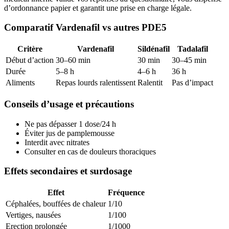
d’ordonnance papier et garantit une prise en charge légale.
Comparatif Vardenafil vs autres PDE5
Critère
Vardenafil
Sildénafil
Tadalafil
Début d’action
30–60 min
30 min
30–45 min
Durée
5–8 h
4–6 h
36 h
Aliments
Repas lourds ralentissent
Ralentit
Pas d’impact
Conseils d’usage et précautions
Ne pas dépasser 1 dose/24 h
Éviter jus de pamplemousse
Interdit avec nitrates
Consulter en cas de douleurs thoraciques
Effets secondaires et surdosage
Effet
Fréquence
Céphalées, bouffées de chaleur
1/10
Vertiges, nausées
1/100
Erection prolongée
1/1000