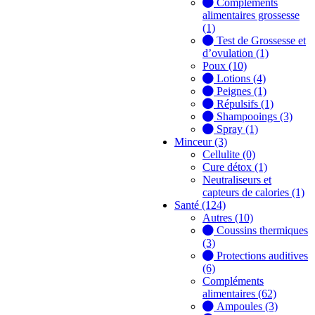
Compléments
alimentaires grossesse
(1)
Test de Grossesse et
d’ovulation (1)
Poux (10)
Lotions (4)
Peignes (1)
Répulsifs (1)
Shampooings (3)
Spray (1)
Minceur (3)
Cellulite (0)
Cure détox (1)
Neutraliseurs et
capteurs de calories (1)
Santé (124)
Autres (10)
Coussins thermiques
(3)
Protections auditives
(6)
Compléments
alimentaires (62)
Ampoules (3)