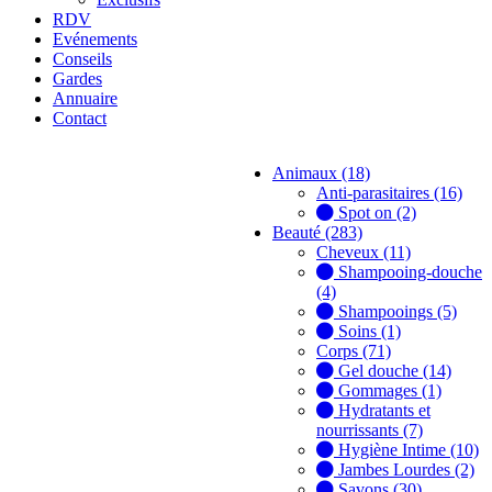
RDV
Evénements
Conseils
Gardes
Annuaire
Contact
Animaux (18)
Anti-parasitaires (16)
Spot on (2)
Beauté (283)
Cheveux (11)
Shampooing-douche
(4)
Shampooings (5)
Soins (1)
Corps (71)
Gel douche (14)
Gommages (1)
Hydratants et
nourrissants (7)
Hygiène Intime (10)
Jambes Lourdes (2)
Savons (30)