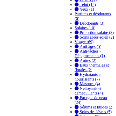
Teint (15)
Yeux (1)
Parfums et déodorants
(6)
Déodorants (3)
Solaires (10)
Protection solaire (8)
Soins après-soleil (2)
Visage (69)
Anti-âges (5)
Anti-tâches -
Dépigmentants (1)
Autres (2)
Eaux thermales et
florales (2)
Hydratants et
nourrissants (7)
Masques (4)
Nettoyants et
démaquillants (4)
Par type de peau
(24)
Sérums et fluides (2)
Soins des lèvres (5)