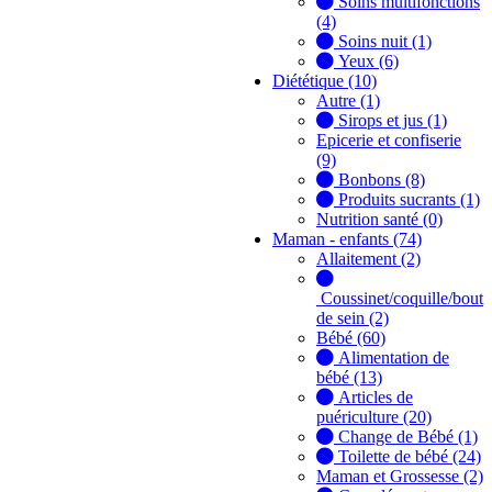
Soins multifonctions
(4)
Soins nuit (1)
Yeux (6)
Diététique (10)
Autre (1)
Sirops et jus (1)
Epicerie et confiserie
(9)
Bonbons (8)
Produits sucrants (1)
Nutrition santé (0)
Maman - enfants (74)
Allaitement (2)
Coussinet/coquille/bout
de sein (2)
Bébé (60)
Alimentation de
bébé (13)
Articles de
puériculture (20)
Change de Bébé (1)
Toilette de bébé (24)
Maman et Grossesse (2)