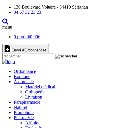
130 Boulevard Voltaire - 34410 Sérignan
04 67 32 23 23
menu
0 produit
0,00
€
Envoi d'Ordonnances
Ordonnance
Boutique
À domicile
Matériel médical
Orthopédie
Livraison
Parapharmacie
Naturel
Promotions
PharmaVie
Affinity
Exclusifs