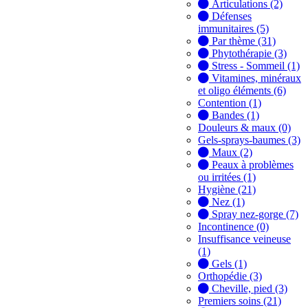
Articulations (2)
Défenses
immunitaires (5)
Par thème (31)
Phytothérapie (3)
Stress - Sommeil (1)
Vitamines, minéraux
et oligo éléments (6)
Contention (1)
Bandes (1)
Douleurs & maux (0)
Gels-sprays-baumes (3)
Maux (2)
Peaux à problèmes
ou irritées (1)
Hygiène (21)
Nez (1)
Spray nez-gorge (7)
Incontinence (0)
Insuffisance veineuse
(1)
Gels (1)
Orthopédie (3)
Cheville, pied (3)
Premiers soins (21)