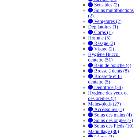
Sensibles (2)
Soins multifonctions
(2)
Vergetures (2)
Dépilatoires (1)
Corps (1)
Homme (5)
Rasage (3)
Visage (2)
Hygiène Bucco-
dentaire (51)
Bain de bouche (4)
Brosse à dents (8)
Brossette et fil
dentaire (5)
Dentifrice (34)
Hygiène des yeux et
des oreilles (5)
Mains-pieds (27)
Accessoires (1)
Soins des mains (4)
Soins des ongles (7)
Soins des Pieds (10)
Maquillage (30)
Lèvres (1)