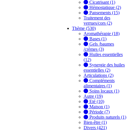
Cicatrisant (1)
Hémostatique (2)
Pansements (15)
Traitement des
verrues/cors (2)
Thème (530)
Aromathérapie (18)
Bases (1)
Gels /baumes
/crèmes (3)
Huiles essentielles
(12)
Synergie des huiles
essentielles (2)
Articulations (2)
Compléments
alimentaires (1)
Soins locaux (1)
Autre (19)
Eté (10)
Maison (1)
Période (7)
Produits naturels (1)
Bien-être (1)
Divers (421)