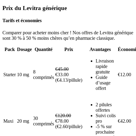
Prix du Levitra générique
Tarifs et économies
Comparer pour acheter moins cher ! Nos offres de Levitra générique
sont 30 % à 50 % moins chères qu’en pharmacie classique.
Pack
Dosage
Quantité
Prix
Avantages
Économi
Livraison
rapide
€45.00
8
gratuite
Starter
10 mg
€33.00
€12.00
comprimés
Guide
(€4.13/pillule)
d’usage
offert
2 pilules
offertes
€120.00
Suivi colis
30
Maxi
20 mg
€78.00
pro
€42.00
comprimés
(€2.60/pillule)
-5 % sur
prochaine