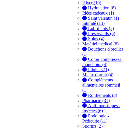
Hiver (10)
Hydratation (8)
Idées cadeaux (1)
Saint valentin (1)
Intimité (13)
Lubrifiants (2)
Préservatifs (6)
Soins (4)
Matériel médical (6)
Bouchons d'oreilles
(1)
Coton-compresses-
mouchoirs (4)
Piluliers (1)
Mieux dormir (4)
Compléments
alimentaires sommeil
(1)
Ronflements (3)
Pharmacie (31)
Anti-moustiques -
Insectes (6)
Podologie -
Pédicurie (11)
Sportifs (2)