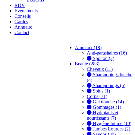
RDV
Evénements
Conseils
Gardes
Annuaire
Contact
Animaux (18)
Anti-parasitaires (16)
Spot on (2)
Beauté (283)
Cheveux (11)
Shampooing-douche
(4)
Shampooings (5)
Soins (1)
Corps (71)
Gel douche (14)
Gommages (1)
Hydratants et
nourrissants (7)
Hygiène Intime (10)
Jambes Lourdes (2)
Savons (30)