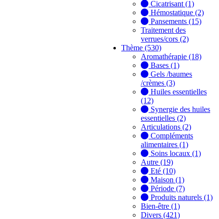
Cicatrisant (1)
Hémostatique (2)
Pansements (15)
Traitement des
verrues/cors (2)
Thème (530)
Aromathérapie (18)
Bases (1)
Gels /baumes
/crèmes (3)
Huiles essentielles
(12)
Synergie des huiles
essentielles (2)
Articulations (2)
Compléments
alimentaires (1)
Soins locaux (1)
Autre (19)
Eté (10)
Maison (1)
Période (7)
Produits naturels (1)
Bien-être (1)
Divers (421)