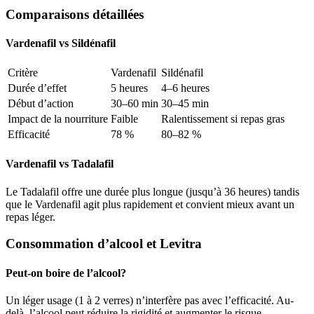
Comparaisons détaillées
Vardenafil vs Sildénafil
Critère
Vardenafil
Sildénafil
Durée d’effet
5 heures
4–6 heures
Début d’action
30–60 min
30–45 min
Impact de la nourriture
Faible
Ralentissement si repas gras
Efficacité
78 %
80–82 %
Vardenafil vs Tadalafil
Le Tadalafil offre une durée plus longue (jusqu’à 36 heures) tandis
que le Vardenafil agit plus rapidement et convient mieux avant un
repas léger.
Consommation d’alcool et Levitra
Peut-on boire de l’alcool?
Un léger usage (1 à 2 verres) n’interfère pas avec l’efficacité. Au-
delà, l’alcool peut réduire la rigidité et augmenter le risque