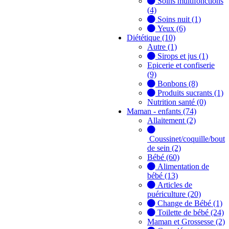
Soins multifonctions
(4)
Soins nuit (1)
Yeux (6)
Diététique (10)
Autre (1)
Sirops et jus (1)
Epicerie et confiserie
(9)
Bonbons (8)
Produits sucrants (1)
Nutrition santé (0)
Maman - enfants (74)
Allaitement (2)
Coussinet/coquille/bout
de sein (2)
Bébé (60)
Alimentation de
bébé (13)
Articles de
puériculture (20)
Change de Bébé (1)
Toilette de bébé (24)
Maman et Grossesse (2)