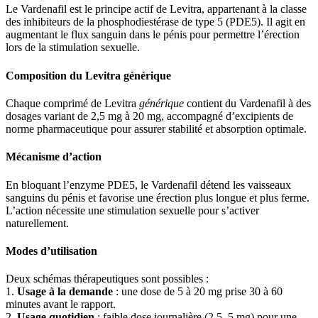
Le Vardenafil est le principe actif de Levitra, appartenant à la classe
des inhibiteurs de la phosphodiestérase de type 5 (PDE5). Il agit en
augmentant le flux sanguin dans le pénis pour permettre l’érection
lors de la stimulation sexuelle.
Composition du Levitra générique
Chaque comprimé de Levitra
générique
contient du Vardenafil à des
dosages variant de 2,5 mg à 20 mg, accompagné d’excipients de
norme pharmaceutique pour assurer stabilité et absorption optimale.
Mécanisme d’action
En bloquant l’enzyme PDE5, le Vardenafil détend les vaisseaux
sanguins du pénis et favorise une érection plus longue et plus ferme.
L’action nécessite une stimulation sexuelle pour s’activer
naturellement.
Modes d’utilisation
Deux schémas thérapeutiques sont possibles :
1.
Usage à la demande
: une dose de 5 à 20 mg prise 30 à 60
minutes avant le rapport.
2.
Usage quotidien
: faible dose journalière (2,5–5 mg) pour une