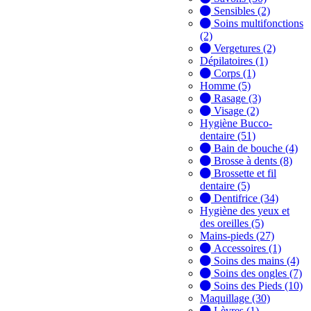
Sensibles (2)
Soins multifonctions
(2)
Vergetures (2)
Dépilatoires (1)
Corps (1)
Homme (5)
Rasage (3)
Visage (2)
Hygiène Bucco-
dentaire (51)
Bain de bouche (4)
Brosse à dents (8)
Brossette et fil
dentaire (5)
Dentifrice (34)
Hygiène des yeux et
des oreilles (5)
Mains-pieds (27)
Accessoires (1)
Soins des mains (4)
Soins des ongles (7)
Soins des Pieds (10)
Maquillage (30)
Lèvres (1)