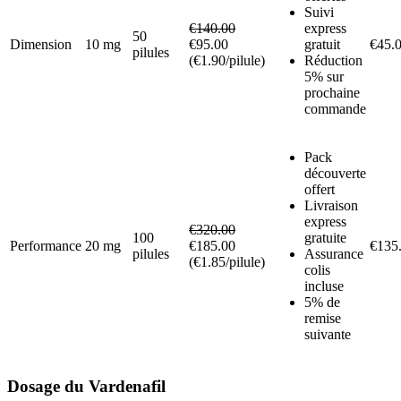
Suivi
€140.00
express
50
Dimension
10 mg
€95.00
gratuit
€45.
pilules
(€1.90/pilule)
Réduction
5% sur
prochaine
commande
Pack
découverte
offert
Livraison
express
€320.00
100
gratuite
Performance
20 mg
€185.00
€135
pilules
Assurance
(€1.85/pilule)
colis
incluse
5% de
remise
suivante
Dosage du Vardenafil