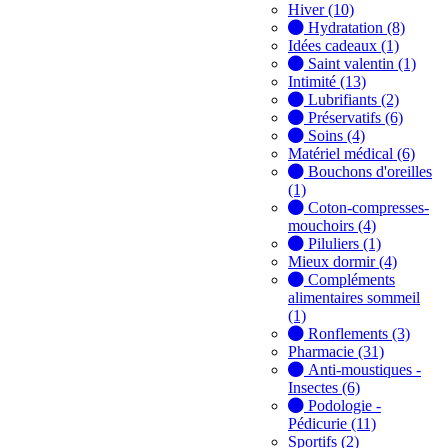
Hiver (10)
Hydratation (8)
Idées cadeaux (1)
Saint valentin (1)
Intimité (13)
Lubrifiants (2)
Préservatifs (6)
Soins (4)
Matériel médical (6)
Bouchons d'oreilles
(1)
Coton-compresses-
mouchoirs (4)
Piluliers (1)
Mieux dormir (4)
Compléments
alimentaires sommeil
(1)
Ronflements (3)
Pharmacie (31)
Anti-moustiques -
Insectes (6)
Podologie -
Pédicurie (11)
Sportifs (2)