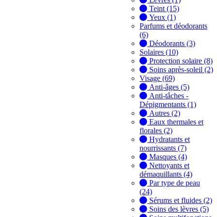
Teint (15)
Yeux (1)
Parfums et déodorants
(6)
Déodorants (3)
Solaires (10)
Protection solaire (8)
Soins après-soleil (2)
Visage (69)
Anti-âges (5)
Anti-tâches -
Dépigmentants (1)
Autres (2)
Eaux thermales et
florales (2)
Hydratants et
nourrissants (7)
Masques (4)
Nettoyants et
démaquillants (4)
Par type de peau
(24)
Sérums et fluides (2)
Soins des lèvres (5)