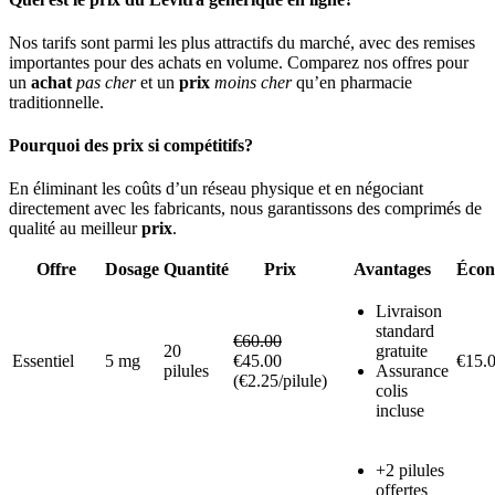
Nos tarifs sont parmi les plus attractifs du marché, avec des remises
importantes pour des achats en volume. Comparez nos offres pour
un
achat
pas cher
et un
prix
moins cher
qu’en pharmacie
traditionnelle.
Pourquoi des prix si compétitifs?
En éliminant les coûts d’un réseau physique et en négociant
directement avec les fabricants, nous garantissons des comprimés de
qualité au meilleur
prix
.
Offre
Dosage
Quantité
Prix
Avantages
Écon
Livraison
standard
€60.00
20
gratuite
Essentiel
5 mg
€45.00
€15.
pilules
Assurance
(€2.25/pilule)
colis
incluse
+2 pilules
offertes