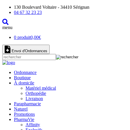
130 Boulevard Voltaire - 34410 Sérignan
04 67 32 23 23
menu
0 produit
0,00
€
Envoi d'Ordonnances
Ordonnance
Boutique
À domicile
Matériel médical
Orthopédie
Livraison
Parapharmacie
Naturel
Promotions
PharmaVie
Affinity
Exclusifs