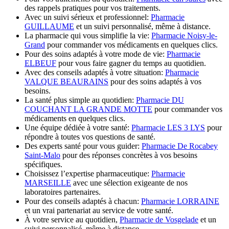
des rappels pratiques pour vos traitements.
Avec un suivi sérieux et professionnel:
Pharmacie
GUILLAUME
et un suivi personnalisé, même à distance.
La pharmacie qui vous simplifie la vie:
Pharmacie Noisy-le-
Grand
pour commander vos médicaments en quelques clics.
Pour des soins adaptés à votre mode de vie:
Pharmacie
ELBEUF
pour vous faire gagner du temps au quotidien.
Avec des conseils adaptés à votre situation:
Pharmacie
VALQUE BEAURAINS
pour des soins adaptés à vos
besoins.
La santé plus simple au quotidien:
Pharmacie DU
COUCHANT LA GRANDE MOTTE
pour commander vos
médicaments en quelques clics.
Une équipe dédiée à votre santé:
Pharmacie LES 3 LYS
pour
répondre à toutes vos questions de santé.
Des experts santé pour vous guider:
Pharmacie De Rocabey
Saint-Malo
pour des réponses concrètes à vos besoins
spécifiques.
Choisissez l’expertise pharmaceutique:
Pharmacie
MARSEILLE
avec une sélection exigeante de nos
laboratoires partenaires.
Pour des conseils adaptés à chacun:
Pharmacie LORRAINE
et un vrai partenariat au service de votre santé.
À votre service au quotidien,
Pharmacie de Vosgelade
et un
suivi personnalisé, même à distance.