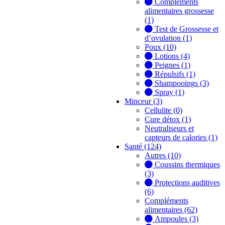
Compléments
alimentaires grossesse
(1)
Test de Grossesse et
d’ovulation (1)
Poux (10)
Lotions (4)
Peignes (1)
Répulsifs (1)
Shampooings (3)
Spray (1)
Minceur (3)
Cellulite (0)
Cure détox (1)
Neutraliseurs et
capteurs de calories (1)
Santé (124)
Autres (10)
Coussins thermiques
(3)
Protections auditives
(6)
Compléments
alimentaires (62)
Ampoules (3)