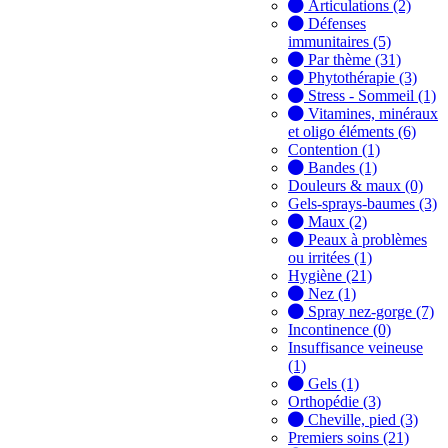
Articulations (2)
Défenses
immunitaires (5)
Par thème (31)
Phytothérapie (3)
Stress - Sommeil (1)
Vitamines, minéraux
et oligo éléments (6)
Contention (1)
Bandes (1)
Douleurs & maux (0)
Gels-sprays-baumes (3)
Maux (2)
Peaux à problèmes
ou irritées (1)
Hygiène (21)
Nez (1)
Spray nez-gorge (7)
Incontinence (0)
Insuffisance veineuse
(1)
Gels (1)
Orthopédie (3)
Cheville, pied (3)
Premiers soins (21)