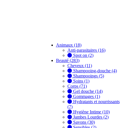
Animaux (18)
Anti-parasitaires (16)
Spot on (2)
Beauté (283)
Cheveux (11)
Shampooing-douche (4)
Shampooings (5)
Soins (1)
Corps (71)
Gel douche (14)
Gommages (1)
Hydratants et nourrissants
(7)
Hygiène Intime (10)
Jambes Lourdes (2)
Savons (30)
Sensibles (2)