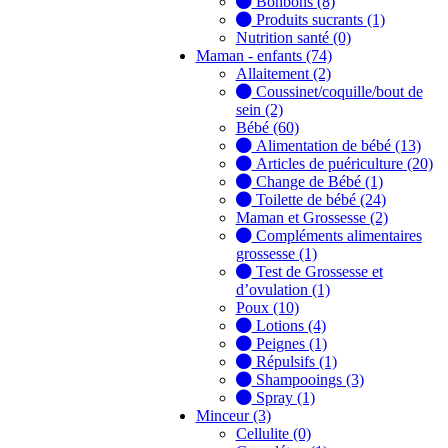
Bonbons (8)
Produits sucrants (1)
Nutrition santé (0)
Maman - enfants (74)
Allaitement (2)
Coussinet/coquille/bout de
sein (2)
Bébé (60)
Alimentation de bébé (13)
Articles de puériculture (20)
Change de Bébé (1)
Toilette de bébé (24)
Maman et Grossesse (2)
Compléments alimentaires
grossesse (1)
Test de Grossesse et
d’ovulation (1)
Poux (10)
Lotions (4)
Peignes (1)
Répulsifs (1)
Shampooings (3)
Spray (1)
Minceur (3)
Cellulite (0)