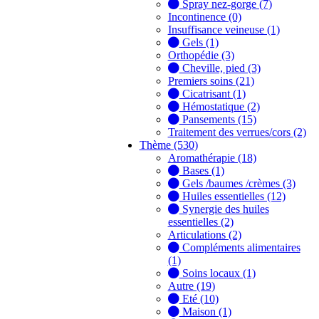
Spray nez-gorge (7)
Incontinence (0)
Insuffisance veineuse (1)
Gels (1)
Orthopédie (3)
Cheville, pied (3)
Premiers soins (21)
Cicatrisant (1)
Hémostatique (2)
Pansements (15)
Traitement des verrues/cors (2)
Thème (530)
Aromathérapie (18)
Bases (1)
Gels /baumes /crèmes (3)
Huiles essentielles (12)
Synergie des huiles
essentielles (2)
Articulations (2)
Compléments alimentaires
(1)
Soins locaux (1)
Autre (19)
Eté (10)
Maison (1)