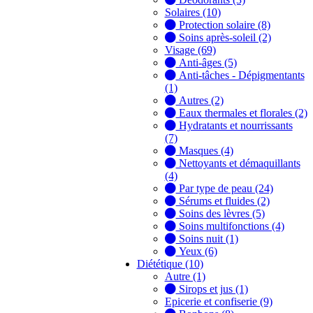
Solaires (10)
Protection solaire (8)
Soins après-soleil (2)
Visage (69)
Anti-âges (5)
Anti-tâches - Dépigmentants
(1)
Autres (2)
Eaux thermales et florales (2)
Hydratants et nourrissants
(7)
Masques (4)
Nettoyants et démaquillants
(4)
Par type de peau (24)
Sérums et fluides (2)
Soins des lèvres (5)
Soins multifonctions (4)
Soins nuit (1)
Yeux (6)
Diététique (10)
Autre (1)
Sirops et jus (1)
Epicerie et confiserie (9)