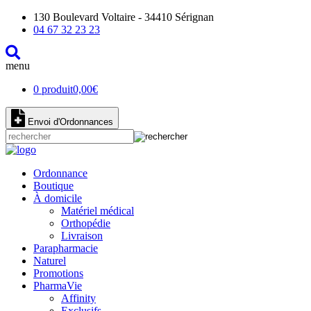
130 Boulevard Voltaire - 34410 Sérignan
04 67 32 23 23
menu
0 produit
0,00
€
Envoi d'Ordonnances
Ordonnance
Boutique
À domicile
Matériel médical
Orthopédie
Livraison
Parapharmacie
Naturel
Promotions
PharmaVie
Affinity
Exclusifs