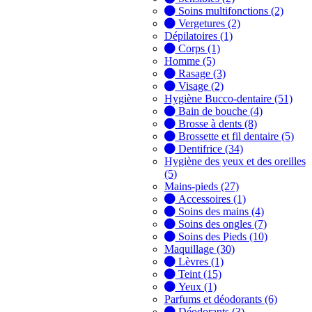
Soins multifonctions (2)
Vergetures (2)
Dépilatoires (1)
Corps (1)
Homme (5)
Rasage (3)
Visage (2)
Hygiène Bucco-dentaire (51)
Bain de bouche (4)
Brosse à dents (8)
Brossette et fil dentaire (5)
Dentifrice (34)
Hygiène des yeux et des oreilles
(5)
Mains-pieds (27)
Accessoires (1)
Soins des mains (4)
Soins des ongles (7)
Soins des Pieds (10)
Maquillage (30)
Lèvres (1)
Teint (15)
Yeux (1)
Parfums et déodorants (6)
Déodorants (3)