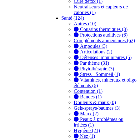
Cure détox (1)
Neutraliseurs et capteurs de
calories (1)
Santé (124)
Autres (10)
Coussins thermiques (3)
Protections auditives (6)
Compléments alimentaires (62)
Ampoules (3)
Articulations (2)
Défenses immunitaires (5)
Par thème (31)
Phytothérapie (3)
Stress - Sommeil (1)
Vitamines, minéraux et oligo
éléments (6)
Contention (1)
Bandes (1)
Douleurs & maux (0)
Gels-sprays-baumes (3)
Maux (2)
Peaux à problèmes ou
irritées (1)
Hygiène (21)
Nez (1)