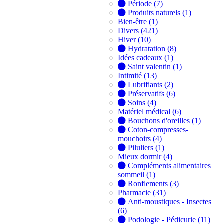
Période (7)
Produits naturels (1)
Bien-être (1)
Divers (421)
Hiver (10)
Hydratation (8)
Idées cadeaux (1)
Saint valentin (1)
Intimité (13)
Lubrifiants (2)
Préservatifs (6)
Soins (4)
Matériel médical (6)
Bouchons d'oreilles (1)
Coton-compresses-
mouchoirs (4)
Piluliers (1)
Mieux dormir (4)
Compléments alimentaires
sommeil (1)
Ronflements (3)
Pharmacie (31)
Anti-moustiques - Insectes
(6)
Podologie - Pédicurie (11)