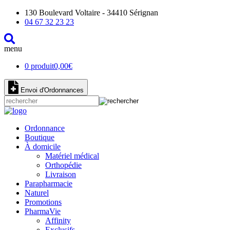
130 Boulevard Voltaire - 34410 Sérignan
04 67 32 23 23
menu
0 produit
0,00
€
Envoi d'Ordonnances
Ordonnance
Boutique
À domicile
Matériel médical
Orthopédie
Livraison
Parapharmacie
Naturel
Promotions
PharmaVie
Affinity
Exclusifs