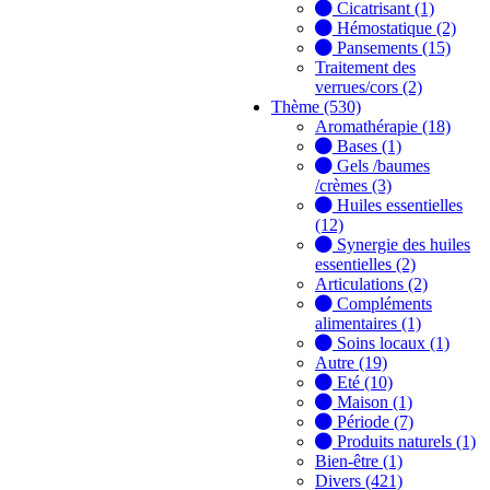
Cicatrisant (1)
Hémostatique (2)
Pansements (15)
Traitement des
verrues/cors (2)
Thème (530)
Aromathérapie (18)
Bases (1)
Gels /baumes
/crèmes (3)
Huiles essentielles
(12)
Synergie des huiles
essentielles (2)
Articulations (2)
Compléments
alimentaires (1)
Soins locaux (1)
Autre (19)
Eté (10)
Maison (1)
Période (7)
Produits naturels (1)
Bien-être (1)
Divers (421)