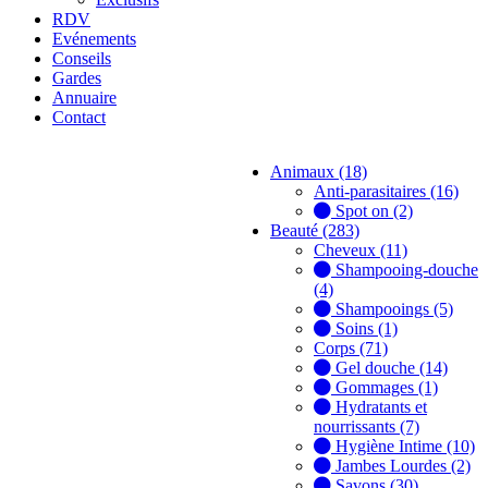
RDV
Evénements
Conseils
Gardes
Annuaire
Contact
Animaux (18)
Anti-parasitaires (16)
Spot on (2)
Beauté (283)
Cheveux (11)
Shampooing-douche
(4)
Shampooings (5)
Soins (1)
Corps (71)
Gel douche (14)
Gommages (1)
Hydratants et
nourrissants (7)
Hygiène Intime (10)
Jambes Lourdes (2)
Savons (30)