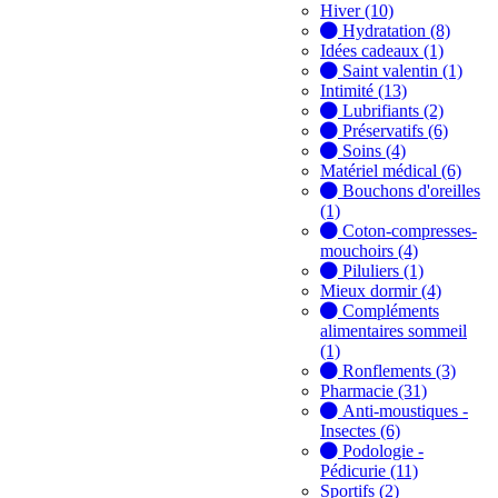
Hiver (10)
Hydratation (8)
Idées cadeaux (1)
Saint valentin (1)
Intimité (13)
Lubrifiants (2)
Préservatifs (6)
Soins (4)
Matériel médical (6)
Bouchons d'oreilles
(1)
Coton-compresses-
mouchoirs (4)
Piluliers (1)
Mieux dormir (4)
Compléments
alimentaires sommeil
(1)
Ronflements (3)
Pharmacie (31)
Anti-moustiques -
Insectes (6)
Podologie -
Pédicurie (11)
Sportifs (2)