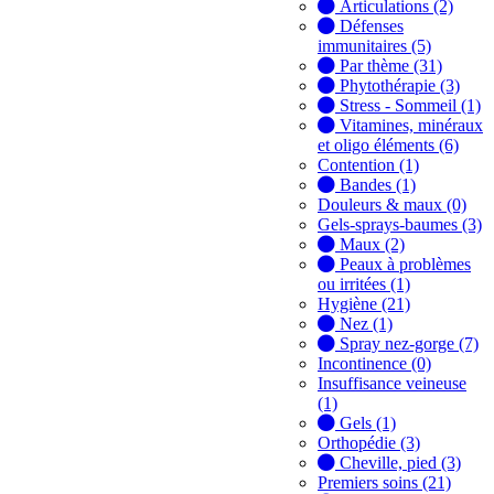
Articulations (2)
Défenses
immunitaires (5)
Par thème (31)
Phytothérapie (3)
Stress - Sommeil (1)
Vitamines, minéraux
et oligo éléments (6)
Contention (1)
Bandes (1)
Douleurs & maux (0)
Gels-sprays-baumes (3)
Maux (2)
Peaux à problèmes
ou irritées (1)
Hygiène (21)
Nez (1)
Spray nez-gorge (7)
Incontinence (0)
Insuffisance veineuse
(1)
Gels (1)
Orthopédie (3)
Cheville, pied (3)
Premiers soins (21)