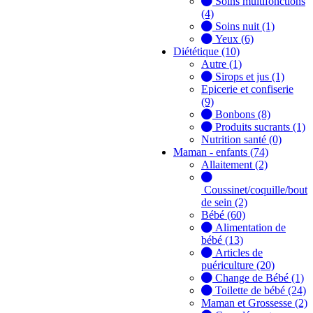
Soins multifonctions
(4)
Soins nuit (1)
Yeux (6)
Diététique (10)
Autre (1)
Sirops et jus (1)
Epicerie et confiserie
(9)
Bonbons (8)
Produits sucrants (1)
Nutrition santé (0)
Maman - enfants (74)
Allaitement (2)
Coussinet/coquille/bout
de sein (2)
Bébé (60)
Alimentation de
bébé (13)
Articles de
puériculture (20)
Change de Bébé (1)
Toilette de bébé (24)
Maman et Grossesse (2)