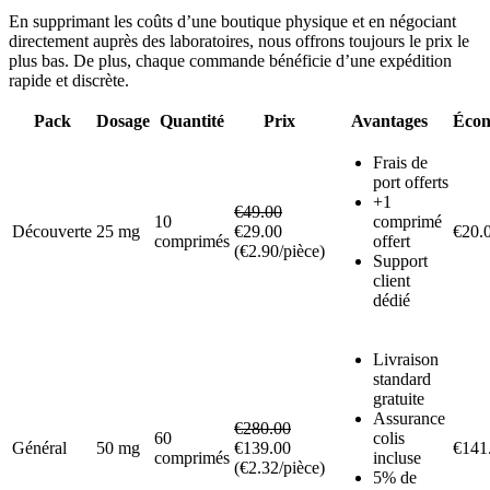
En supprimant les coûts d’une boutique physique et en négociant
directement auprès des laboratoires, nous offrons toujours le prix le
plus bas. De plus, chaque commande bénéficie d’une expédition
rapide et discrète.
Pack
Dosage
Quantité
Prix
Avantages
Écon
Frais de
port offerts
+1
€49.00
10
comprimé
Découverte
25 mg
€29.00
€20.
comprimés
offert
(€2.90/pièce)
Support
client
dédié
Livraison
standard
gratuite
Assurance
€280.00
60
colis
Général
50 mg
€139.00
€141
comprimés
incluse
(€2.32/pièce)
5% de