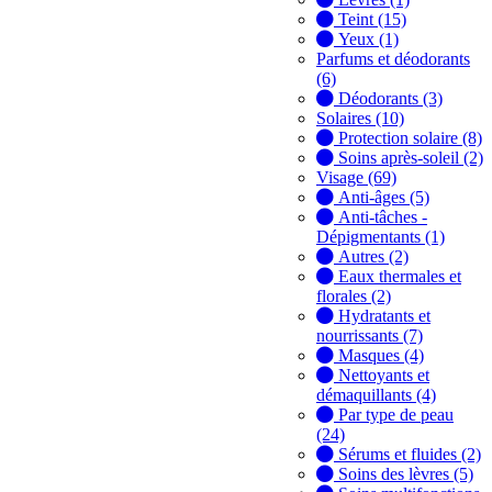
Teint (15)
Yeux (1)
Parfums et déodorants
(6)
Déodorants (3)
Solaires (10)
Protection solaire (8)
Soins après-soleil (2)
Visage (69)
Anti-âges (5)
Anti-tâches -
Dépigmentants (1)
Autres (2)
Eaux thermales et
florales (2)
Hydratants et
nourrissants (7)
Masques (4)
Nettoyants et
démaquillants (4)
Par type de peau
(24)
Sérums et fluides (2)
Soins des lèvres (5)