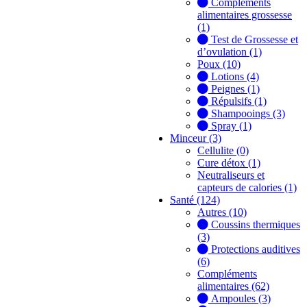
Compléments
alimentaires grossesse
(1)
Test de Grossesse et
d’ovulation (1)
Poux (10)
Lotions (4)
Peignes (1)
Répulsifs (1)
Shampooings (3)
Spray (1)
Minceur (3)
Cellulite (0)
Cure détox (1)
Neutraliseurs et
capteurs de calories (1)
Santé (124)
Autres (10)
Coussins thermiques
(3)
Protections auditives
(6)
Compléments
alimentaires (62)
Ampoules (3)