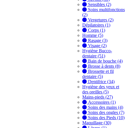
Sensibles (2)
Soins multifonctions
(2)
Vergetures (2)
Dépilatoires (1)
Corps (1)
Homme (5)
Rasage (3)
Visage (2)
Hygiène Bucco-
dentaire (51)
Bain de bouche (4)
Brosse à dents (8)
Brossette et fil
dentaire (5)
Dentifrice (34)
Hygiène des yeux et
des oreilles (5)
Mains-pieds (27)
Accessoires (1)
Soins des mains (4)
Soins des ongles (7)
Soins des Pieds (10)
Maquillage (30)
Lèvres (1)