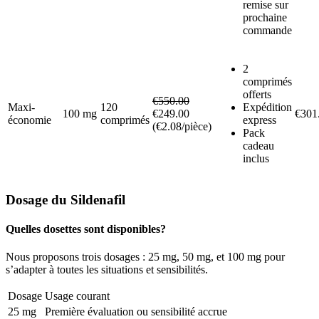
remise sur
prochaine
commande
2
comprimés
offerts
€550.00
Maxi-
120
Expédition
100 mg
€249.00
€301
économie
comprimés
express
(€2.08/pièce)
Pack
cadeau
inclus
Dosage du Sildenafil
Quelles dosettes sont disponibles?
Nous proposons trois dosages : 25 mg, 50 mg, et 100 mg pour
s’adapter à toutes les situations et sensibilités.
Dosage
Usage courant
25 mg
Première évaluation ou sensibilité accrue