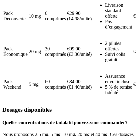
Livraison
standard
Pack
6
€29.90
10 mg
offerte
€
Découverte
comprimés
(€4.98/unité)
Pas
d’engagement
2 pilules
Pack
30
€99.00
offertes
20 mg
€
Économique
comprimés
(€3.30/unité)
Suivi colis
gratuit
Assurance
Pack
60
€84.00
envoi incluse
5 mg
€
Weekend
comprimés
(€1.40/unité)
5 % de remise
fidélité
Dosages disponibles
Quelles concentrations de tadalafil pouvez-vous commander?
Nous proposons 2,5 mg, 5 mg, 10 mg, 20 mg et 40 mg. Ces dosages