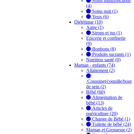
Soins multifonctions
(4)
Soins nuit (1)
Yeux (6)
Diététique (10)
Autre (1)
Sirops et jus (1)
Epicerie et confiserie
(9)
Bonbons (8)
Produits sucrants (1)
Nutrition santé (0)
Maman - enfants (74)
Allaitement (2)
Coussinet/coquille/bout
de sein (2)
Bébé (60)
Alimentation de
bébé (13)
Articles de
puériculture (20)
Change de Bébé (1)
Toilette de bébé (24)
Maman et Grossesse (2)