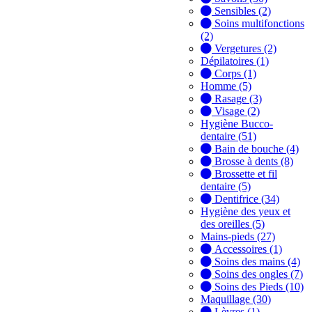
Sensibles (2)
Soins multifonctions
(2)
Vergetures (2)
Dépilatoires (1)
Corps (1)
Homme (5)
Rasage (3)
Visage (2)
Hygiène Bucco-
dentaire (51)
Bain de bouche (4)
Brosse à dents (8)
Brossette et fil
dentaire (5)
Dentifrice (34)
Hygiène des yeux et
des oreilles (5)
Mains-pieds (27)
Accessoires (1)
Soins des mains (4)
Soins des ongles (7)
Soins des Pieds (10)
Maquillage (30)
Lèvres (1)