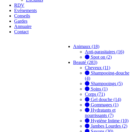
RDV
Evénements
Conseils
Gardes
Annuaire
Contact
Animaux (18)
Anti-parasitaires (16)
Spot on (2)
Beauté (283)
Cheveux (11)
Shampooing-douche
(4)
Shampooings (5)
Soins (1)
Corps (71)
Gel douche (14)
Gommages (1)
Hydratants et
nourrissants (7)
Hygiène Intime (10)
Jambes Lourdes (2)
Savons (30)