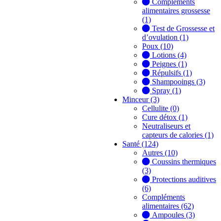
Compléments
alimentaires grossesse
(1)
Test de Grossesse et
d’ovulation (1)
Poux (10)
Lotions (4)
Peignes (1)
Répulsifs (1)
Shampooings (3)
Spray (1)
Minceur (3)
Cellulite (0)
Cure détox (1)
Neutraliseurs et
capteurs de calories (1)
Santé (124)
Autres (10)
Coussins thermiques
(3)
Protections auditives
(6)
Compléments
alimentaires (62)
Ampoules (3)