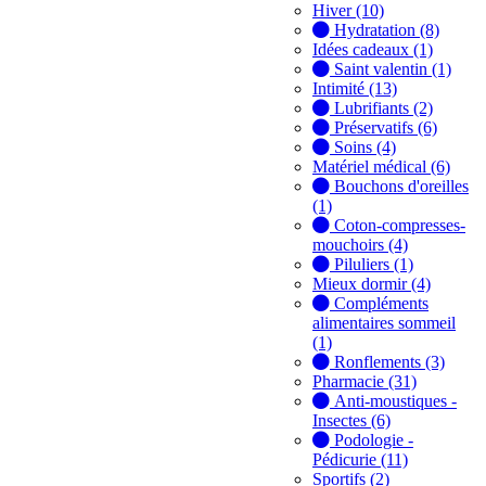
Hiver (10)
Hydratation (8)
Idées cadeaux (1)
Saint valentin (1)
Intimité (13)
Lubrifiants (2)
Préservatifs (6)
Soins (4)
Matériel médical (6)
Bouchons d'oreilles
(1)
Coton-compresses-
mouchoirs (4)
Piluliers (1)
Mieux dormir (4)
Compléments
alimentaires sommeil
(1)
Ronflements (3)
Pharmacie (31)
Anti-moustiques -
Insectes (6)
Podologie -
Pédicurie (11)
Sportifs (2)