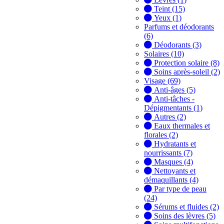
Teint (15)
Yeux (1)
Parfums et déodorants
(6)
Déodorants (3)
Solaires (10)
Protection solaire (8)
Soins après-soleil (2)
Visage (69)
Anti-âges (5)
Anti-tâches -
Dépigmentants (1)
Autres (2)
Eaux thermales et
florales (2)
Hydratants et
nourrissants (7)
Masques (4)
Nettoyants et
démaquillants (4)
Par type de peau
(24)
Sérums et fluides (2)
Soins des lèvres (5)