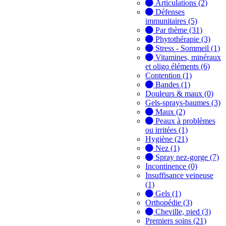
Articulations (2)
Défenses
immunitaires (5)
Par thème (31)
Phytothérapie (3)
Stress - Sommeil (1)
Vitamines, minéraux
et oligo éléments (6)
Contention (1)
Bandes (1)
Douleurs & maux (0)
Gels-sprays-baumes (3)
Maux (2)
Peaux à problèmes
ou irritées (1)
Hygiène (21)
Nez (1)
Spray nez-gorge (7)
Incontinence (0)
Insuffisance veineuse
(1)
Gels (1)
Orthopédie (3)
Cheville, pied (3)
Premiers soins (21)