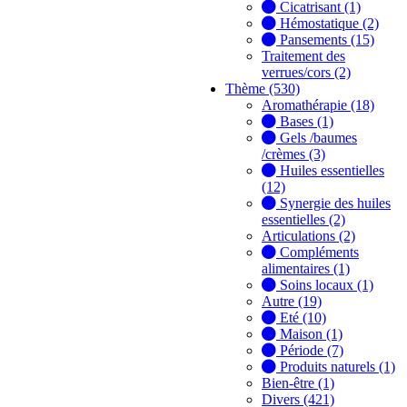
Cicatrisant (1)
Hémostatique (2)
Pansements (15)
Traitement des
verrues/cors (2)
Thème (530)
Aromathérapie (18)
Bases (1)
Gels /baumes
/crèmes (3)
Huiles essentielles
(12)
Synergie des huiles
essentielles (2)
Articulations (2)
Compléments
alimentaires (1)
Soins locaux (1)
Autre (19)
Eté (10)
Maison (1)
Période (7)
Produits naturels (1)
Bien-être (1)
Divers (421)