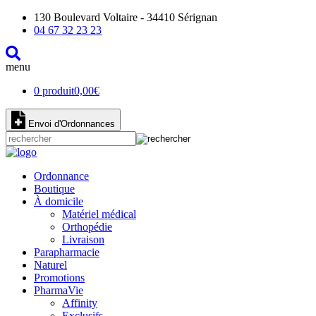
130 Boulevard Voltaire - 34410 Sérignan
04 67 32 23 23
menu
0 produit
0,00
€
Envoi d'Ordonnances
Ordonnance
Boutique
À domicile
Matériel médical
Orthopédie
Livraison
Parapharmacie
Naturel
Promotions
PharmaVie
Affinity
Exclusifs