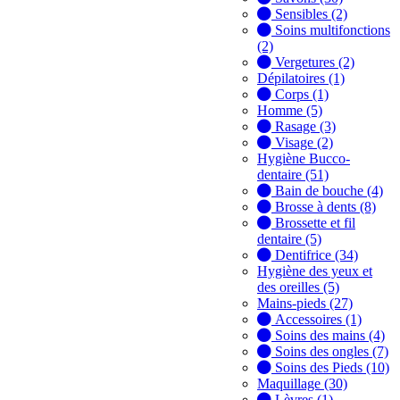
Sensibles (2)
Soins multifonctions
(2)
Vergetures (2)
Dépilatoires (1)
Corps (1)
Homme (5)
Rasage (3)
Visage (2)
Hygiène Bucco-
dentaire (51)
Bain de bouche (4)
Brosse à dents (8)
Brossette et fil
dentaire (5)
Dentifrice (34)
Hygiène des yeux et
des oreilles (5)
Mains-pieds (27)
Accessoires (1)
Soins des mains (4)
Soins des ongles (7)
Soins des Pieds (10)
Maquillage (30)
Lèvres (1)