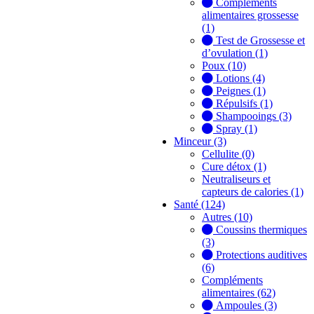
Compléments
alimentaires grossesse
(1)
Test de Grossesse et
d’ovulation (1)
Poux (10)
Lotions (4)
Peignes (1)
Répulsifs (1)
Shampooings (3)
Spray (1)
Minceur (3)
Cellulite (0)
Cure détox (1)
Neutraliseurs et
capteurs de calories (1)
Santé (124)
Autres (10)
Coussins thermiques
(3)
Protections auditives
(6)
Compléments
alimentaires (62)
Ampoules (3)