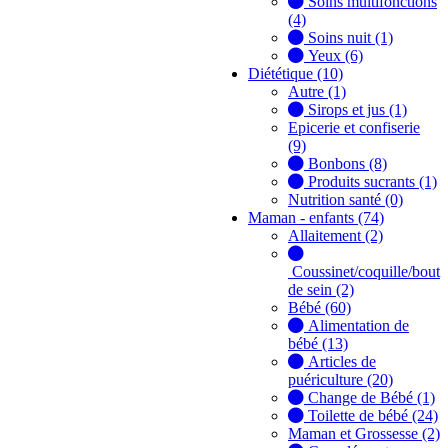
Soins multifonctions
(4)
Soins nuit (1)
Yeux (6)
Diététique (10)
Autre (1)
Sirops et jus (1)
Epicerie et confiserie
(9)
Bonbons (8)
Produits sucrants (1)
Nutrition santé (0)
Maman - enfants (74)
Allaitement (2)
Coussinet/coquille/bout
de sein (2)
Bébé (60)
Alimentation de
bébé (13)
Articles de
puériculture (20)
Change de Bébé (1)
Toilette de bébé (24)
Maman et Grossesse (2)