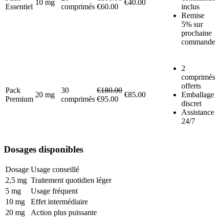
10 mg
€40.00
Essentiel
comprimés
€60.00
inclus
Remise
5% sur
prochaine
commande
2
comprimés
offerts
Pack
30
€180.00
20 mg
€85.00
Emballage
Premium
comprimés
€95.00
discret
Assistance
24/7
Dosages disponibles
Dosage
Usage conseillé
2,5 mg
Traitement quotidien léger
5 mg
Usage fréquent
10 mg
Effet intermédiaire
20 mg
Action plus puissante