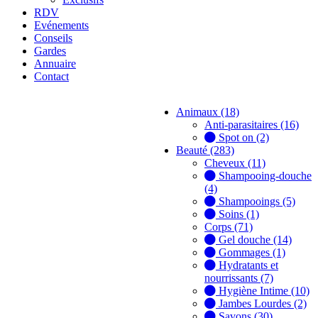
RDV
Evénements
Conseils
Gardes
Annuaire
Contact
Animaux (18)
Anti-parasitaires (16)
Spot on (2)
Beauté (283)
Cheveux (11)
Shampooing-douche
(4)
Shampooings (5)
Soins (1)
Corps (71)
Gel douche (14)
Gommages (1)
Hydratants et
nourrissants (7)
Hygiène Intime (10)
Jambes Lourdes (2)
Savons (30)