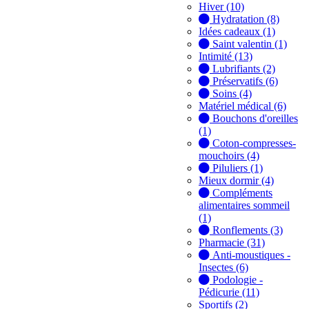
Hiver (10)
Hydratation (8)
Idées cadeaux (1)
Saint valentin (1)
Intimité (13)
Lubrifiants (2)
Préservatifs (6)
Soins (4)
Matériel médical (6)
Bouchons d'oreilles
(1)
Coton-compresses-
mouchoirs (4)
Piluliers (1)
Mieux dormir (4)
Compléments
alimentaires sommeil
(1)
Ronflements (3)
Pharmacie (31)
Anti-moustiques -
Insectes (6)
Podologie -
Pédicurie (11)
Sportifs (2)