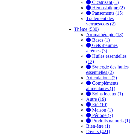
Cicatrisant (1)
Hémostatique (2)
Pansements (15)
Traitement des
verrues/cors (2)
Thème (530)
Aromathérapie (18)
Bases (1)
Gels /baumes
/crèmes (3)
Huiles essentielles
(12)
Synergie des huiles
essentielles (2)
Articulations (2)
Compléments
alimentaires (1)
Soins locaux (1)
Autre (19)
Eté (10)
Maison (1)
Période (7)
Produits naturels (1)
Bien-être (1)
Divers (421)