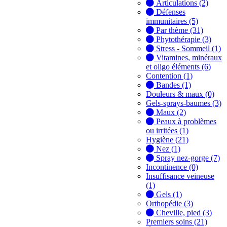
Articulations (2)
Défenses
immunitaires (5)
Par thème (31)
Phytothérapie (3)
Stress - Sommeil (1)
Vitamines, minéraux
et oligo éléments (6)
Contention (1)
Bandes (1)
Douleurs & maux (0)
Gels-sprays-baumes (3)
Maux (2)
Peaux à problèmes
ou irritées (1)
Hygiène (21)
Nez (1)
Spray nez-gorge (7)
Incontinence (0)
Insuffisance veineuse
(1)
Gels (1)
Orthopédie (3)
Cheville, pied (3)
Premiers soins (21)