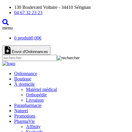
130 Boulevard Voltaire - 34410 Sérignan
04 67 32 23 23
menu
0 produit
0,00
€
Envoi d'Ordonnances
Ordonnance
Boutique
À domicile
Matériel médical
Orthopédie
Livraison
Parapharmacie
Naturel
Promotions
PharmaVie
Affinity
Exclusifs