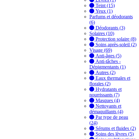
Teint (15)
Yeux (1)
Parfums et déodorants
(6)
Déodorants (3)
Solaires (10)
Protection solaire (8)
Soins après-soleil (2)
Visage (69)
Anti-âges (5)
Anti-tâches -
Dépigmentants (1)
Autres (2)
Eaux thermales et
florales (2)
Hydratants et
nourrissants (7)
Masques (4)
Nettoyants et
démaquillants (4)
Par type de peau
(24)
Sérums et fluides (2)
Soins des lèvres (5)