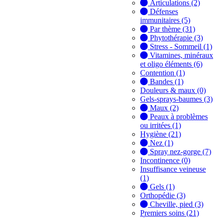
Articulations (2)
Défenses
immunitaires (5)
Par thème (31)
Phytothérapie (3)
Stress - Sommeil (1)
Vitamines, minéraux
et oligo éléments (6)
Contention (1)
Bandes (1)
Douleurs & maux (0)
Gels-sprays-baumes (3)
Maux (2)
Peaux à problèmes
ou irritées (1)
Hygiène (21)
Nez (1)
Spray nez-gorge (7)
Incontinence (0)
Insuffisance veineuse
(1)
Gels (1)
Orthopédie (3)
Cheville, pied (3)
Premiers soins (21)