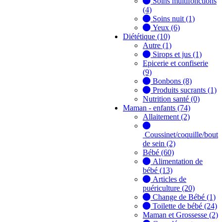
Soins multifonctions
(4)
Soins nuit (1)
Yeux (6)
Diététique (10)
Autre (1)
Sirops et jus (1)
Epicerie et confiserie
(9)
Bonbons (8)
Produits sucrants (1)
Nutrition santé (0)
Maman - enfants (74)
Allaitement (2)
Coussinet/coquille/bout
de sein (2)
Bébé (60)
Alimentation de
bébé (13)
Articles de
puériculture (20)
Change de Bébé (1)
Toilette de bébé (24)
Maman et Grossesse (2)