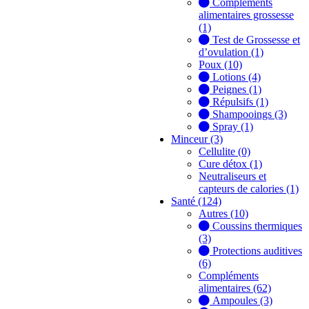
Compléments
alimentaires grossesse
(1)
Test de Grossesse et
d’ovulation (1)
Poux (10)
Lotions (4)
Peignes (1)
Répulsifs (1)
Shampooings (3)
Spray (1)
Minceur (3)
Cellulite (0)
Cure détox (1)
Neutraliseurs et
capteurs de calories (1)
Santé (124)
Autres (10)
Coussins thermiques
(3)
Protections auditives
(6)
Compléments
alimentaires (62)
Ampoules (3)