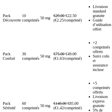
Livraison
standard
Pack
10
€29.00
€22.50
gratuite
50 mg
Découverte
comprimés
(€2.25/comprimé)
Guide
d’utilisation
offert
+2
comprimés
offerts
Pack
30
€75.00
€49.00
50 mg
Suivi colis
Confort
comprimés
(€1.63/comprimé)
et
assurance
incluse
+5
comprimés
offerts
Livraison
express
Pack
60
€140.00
€85.00
50 mg
gratuite
Sérénité
comprimés
(€1.42/comprimé)
5% de