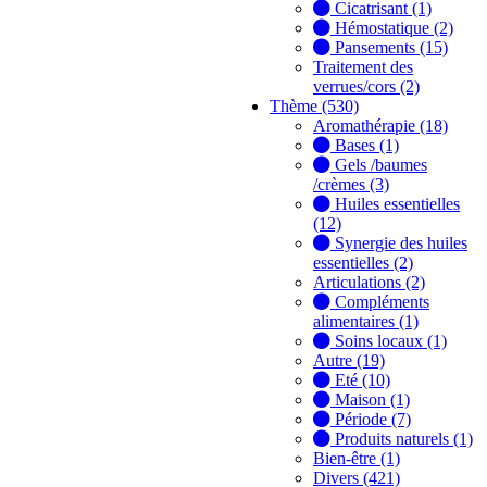
Cicatrisant (1)
Hémostatique (2)
Pansements (15)
Traitement des
verrues/cors (2)
Thème (530)
Aromathérapie (18)
Bases (1)
Gels /baumes
/crèmes (3)
Huiles essentielles
(12)
Synergie des huiles
essentielles (2)
Articulations (2)
Compléments
alimentaires (1)
Soins locaux (1)
Autre (19)
Eté (10)
Maison (1)
Période (7)
Produits naturels (1)
Bien-être (1)
Divers (421)