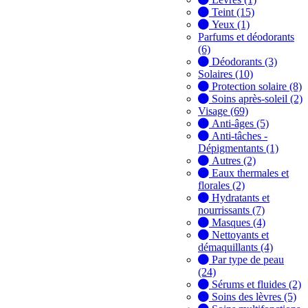
Teint (15)
Yeux (1)
Parfums et déodorants
(6)
Déodorants (3)
Solaires (10)
Protection solaire (8)
Soins après-soleil (2)
Visage (69)
Anti-âges (5)
Anti-tâches -
Dépigmentants (1)
Autres (2)
Eaux thermales et
florales (2)
Hydratants et
nourrissants (7)
Masques (4)
Nettoyants et
démaquillants (4)
Par type de peau
(24)
Sérums et fluides (2)
Soins des lèvres (5)