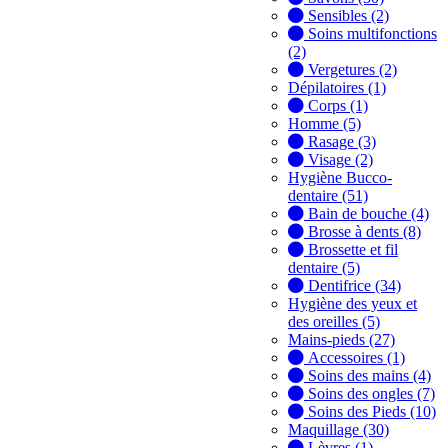
Sensibles (2)
Soins multifonctions
(2)
Vergetures (2)
Dépilatoires (1)
Corps (1)
Homme (5)
Rasage (3)
Visage (2)
Hygiène Bucco-
dentaire (51)
Bain de bouche (4)
Brosse à dents (8)
Brossette et fil
dentaire (5)
Dentifrice (34)
Hygiène des yeux et
des oreilles (5)
Mains-pieds (27)
Accessoires (1)
Soins des mains (4)
Soins des ongles (7)
Soins des Pieds (10)
Maquillage (30)
Lèvres (1)