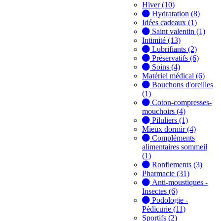
Hiver (10)
Hydratation (8)
Idées cadeaux (1)
Saint valentin (1)
Intimité (13)
Lubrifiants (2)
Préservatifs (6)
Soins (4)
Matériel médical (6)
Bouchons d'oreilles
(1)
Coton-compresses-
mouchoirs (4)
Piluliers (1)
Mieux dormir (4)
Compléments
alimentaires sommeil
(1)
Ronflements (3)
Pharmacie (31)
Anti-moustiques -
Insectes (6)
Podologie -
Pédicurie (11)
Sportifs (2)