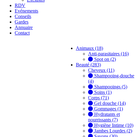
RDV
Evénements
Conseils
Gardes
Annuaire
Contact
Animaux (18)
Anti-parasitaires (16)
Spot on (2)
Beauté (283)
Cheveux (11)
Shampooing-douche
(4)
Shampooings (5)
Soins (1)
Corps (71)
Gel douche (14)
Gommages (1)
Hydratants et
nourrissants (7)
Hygiène Intime (10)
Jambes Lourdes (2)
Savons (30)