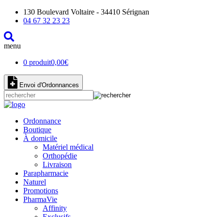
130 Boulevard Voltaire - 34410 Sérignan
04 67 32 23 23
menu
0 produit
0,00
€
Envoi d'Ordonnances
Ordonnance
Boutique
À domicile
Matériel médical
Orthopédie
Livraison
Parapharmacie
Naturel
Promotions
PharmaVie
Affinity
Exclusifs