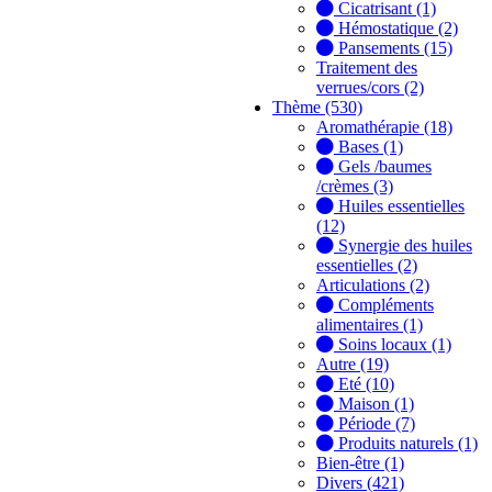
Cicatrisant (1)
Hémostatique (2)
Pansements (15)
Traitement des
verrues/cors (2)
Thème (530)
Aromathérapie (18)
Bases (1)
Gels /baumes
/crèmes (3)
Huiles essentielles
(12)
Synergie des huiles
essentielles (2)
Articulations (2)
Compléments
alimentaires (1)
Soins locaux (1)
Autre (19)
Eté (10)
Maison (1)
Période (7)
Produits naturels (1)
Bien-être (1)
Divers (421)