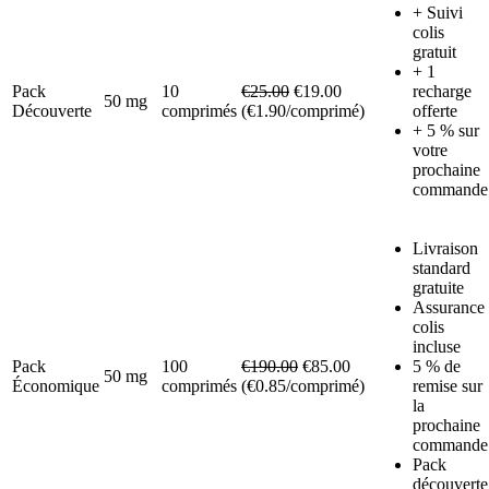
+ Suivi
colis
gratuit
+ 1
Pack
10
€25.00
€19.00
recharge
50 mg
Découverte
comprimés
(€1.90/comprimé)
offerte
+ 5 % sur
votre
prochaine
commande
Livraison
standard
gratuite
Assurance
colis
incluse
Pack
100
€190.00
€85.00
5 % de
50 mg
Économique
comprimés
(€0.85/comprimé)
remise sur
la
prochaine
commande
Pack
découverte