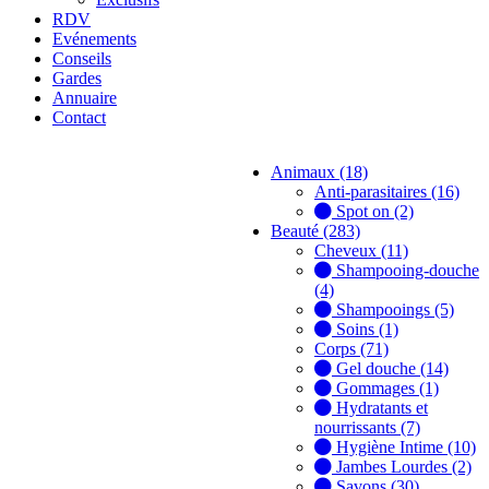
RDV
Evénements
Conseils
Gardes
Annuaire
Contact
Animaux (18)
Anti-parasitaires (16)
Spot on (2)
Beauté (283)
Cheveux (11)
Shampooing-douche
(4)
Shampooings (5)
Soins (1)
Corps (71)
Gel douche (14)
Gommages (1)
Hydratants et
nourrissants (7)
Hygiène Intime (10)
Jambes Lourdes (2)
Savons (30)