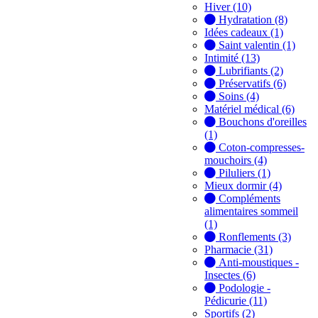
Hiver (10)
Hydratation (8)
Idées cadeaux (1)
Saint valentin (1)
Intimité (13)
Lubrifiants (2)
Préservatifs (6)
Soins (4)
Matériel médical (6)
Bouchons d'oreilles
(1)
Coton-compresses-
mouchoirs (4)
Piluliers (1)
Mieux dormir (4)
Compléments
alimentaires sommeil
(1)
Ronflements (3)
Pharmacie (31)
Anti-moustiques -
Insectes (6)
Podologie -
Pédicurie (11)
Sportifs (2)