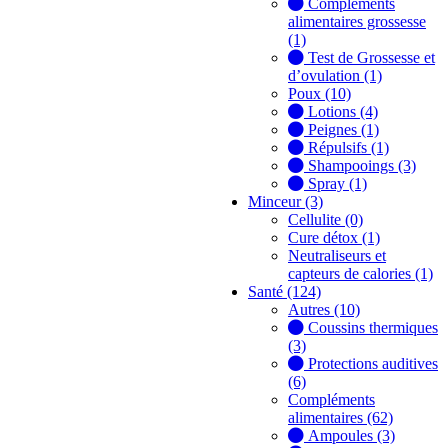
Compléments
alimentaires grossesse
(1)
Test de Grossesse et
d’ovulation (1)
Poux (10)
Lotions (4)
Peignes (1)
Répulsifs (1)
Shampooings (3)
Spray (1)
Minceur (3)
Cellulite (0)
Cure détox (1)
Neutraliseurs et
capteurs de calories (1)
Santé (124)
Autres (10)
Coussins thermiques
(3)
Protections auditives
(6)
Compléments
alimentaires (62)
Ampoules (3)