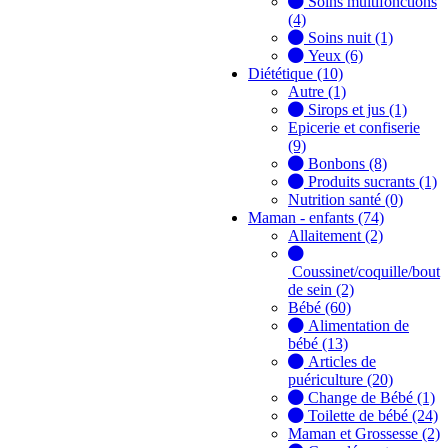
Soins multifonctions
(4)
Soins nuit (1)
Yeux (6)
Diététique (10)
Autre (1)
Sirops et jus (1)
Epicerie et confiserie
(9)
Bonbons (8)
Produits sucrants (1)
Nutrition santé (0)
Maman - enfants (74)
Allaitement (2)
Coussinet/coquille/bout
de sein (2)
Bébé (60)
Alimentation de
bébé (13)
Articles de
puériculture (20)
Change de Bébé (1)
Toilette de bébé (24)
Maman et Grossesse (2)