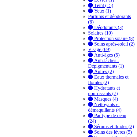
Teint (15)
Yeux (1)
Parfums et déodorants
(6)
Déodorants (3)
Solaires (10)
Protection solaire (8)
Soins après-soleil (2)
Visage (69)
Anti-âges (5)
Anti-tâches -
Dépigmentants (1)
Autres (2)
Eaux thermales et
florales (2)
Hydratants et
nourrissants (7)
Masques (4)
Nettoyants et
démaquillants (4)
Par type de peau
(24)
Sérums et fluides (2)
Soins des lèvres (5)