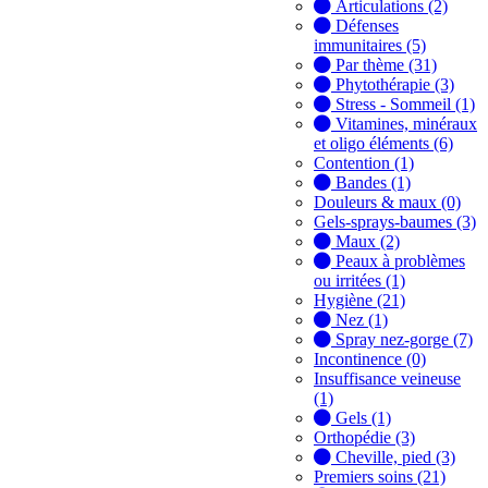
Articulations (2)
Défenses
immunitaires (5)
Par thème (31)
Phytothérapie (3)
Stress - Sommeil (1)
Vitamines, minéraux
et oligo éléments (6)
Contention (1)
Bandes (1)
Douleurs & maux (0)
Gels-sprays-baumes (3)
Maux (2)
Peaux à problèmes
ou irritées (1)
Hygiène (21)
Nez (1)
Spray nez-gorge (7)
Incontinence (0)
Insuffisance veineuse
(1)
Gels (1)
Orthopédie (3)
Cheville, pied (3)
Premiers soins (21)