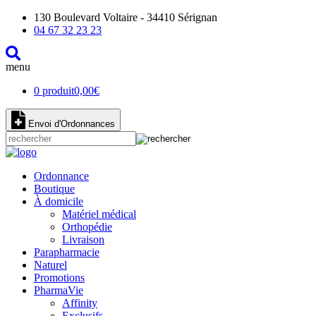
130 Boulevard Voltaire - 34410 Sérignan
04 67 32 23 23
menu
0 produit
0,00
€
Envoi d'Ordonnances
Ordonnance
Boutique
À domicile
Matériel médical
Orthopédie
Livraison
Parapharmacie
Naturel
Promotions
PharmaVie
Affinity
Exclusifs