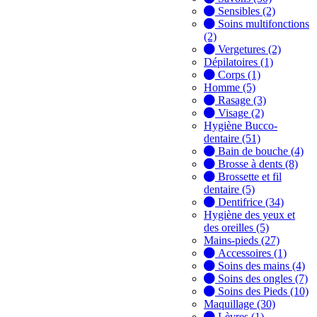
Sensibles (2)
Soins multifonctions
(2)
Vergetures (2)
Dépilatoires (1)
Corps (1)
Homme (5)
Rasage (3)
Visage (2)
Hygiène Bucco-
dentaire (51)
Bain de bouche (4)
Brosse à dents (8)
Brossette et fil
dentaire (5)
Dentifrice (34)
Hygiène des yeux et
des oreilles (5)
Mains-pieds (27)
Accessoires (1)
Soins des mains (4)
Soins des ongles (7)
Soins des Pieds (10)
Maquillage (30)
Lèvres (1)