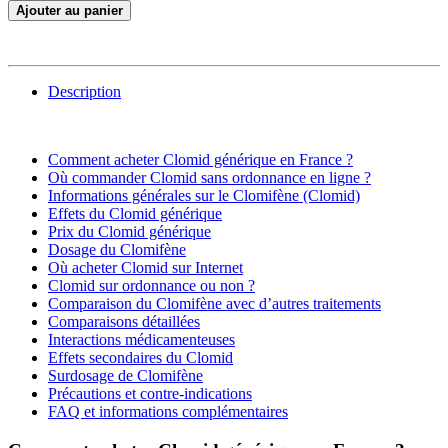
Ajouter au panier
Description
Comment acheter Clomid générique en France ?
Où commander Clomid sans ordonnance en ligne ?
Informations générales sur le Clomifène (Clomid)
Effets du Clomid générique
Prix du Clomid générique
Dosage du Clomifène
Où acheter Clomid sur Internet
Clomid sur ordonnance ou non ?
Comparaison du Clomifène avec d’autres traitements
Comparaisons détaillées
Interactions médicamenteuses
Effets secondaires du Clomid
Surdosage de Clomifène
Précautions et contre-indications
FAQ et informations complémentaires