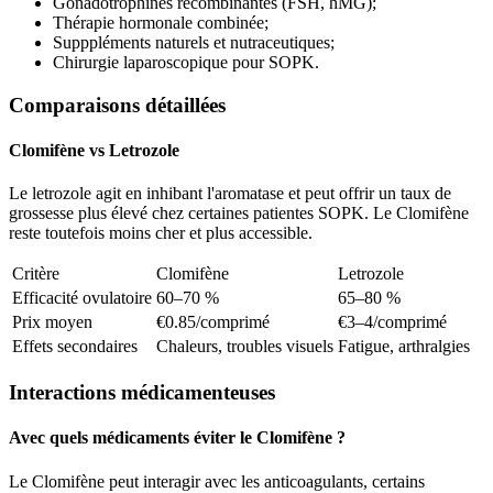
Gonadotrophines recombinantes (FSH, hMG);
Thérapie hormonale combinée;
Supppléments naturels et nutraceutiques;
Chirurgie laparoscopique pour SOPK.
Comparaisons détaillées
Clomifène vs Letrozole
Le letrozole agit en inhibant l'aromatase et peut offrir un taux de
grossesse plus élevé chez certaines patientes SOPK. Le Clomifène
reste toutefois moins cher et plus accessible.
Critère
Clomifène
Letrozole
Efficacité ovulatoire
60–70 %
65–80 %
Prix moyen
€0.85/comprimé
€3–4/comprimé
Effets secondaires
Chaleurs, troubles visuels
Fatigue, arthralgies
Interactions médicamenteuses
Avec quels médicaments éviter le Clomifène ?
Le Clomifène peut interagir avec les anticoagulants, certains