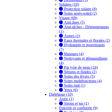
Solaires (10)
Protection solaire (8)
Soins après-soleil (2)
Visage (69)
Anti-âges (5)
Anti-tâches - Dépigmentants
(1)
Autres (2)
Eaux thermales et florales (2)
Hydratants et nourrissants
(7)
Masques (4)
Nettoyants et démaquillants
(4)
Par type de peau (24)
Sérums et fluides (2)
Soins des lèvres (5)
Soins multifonctions (4)
Soins nuit (1)
Yeux (6)
Diététique (10)
Autre (1)
Sirops et jus (1)
Epicerie et confiserie (9)