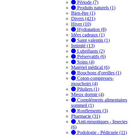
Période (7)
Produits naturels (1)
Bien-être (1)
Divers (421)
Hiver (10)
Hydratation (8)
Idées cadeaux (1)
Saint valentin (1)
Intimité (13)
Lubrifiants (2)
Préservatifs (6)
Soins (4)
Matériel médical (6)
Bouchons d'oreilles (1)
Coton-compresses-
mouchoirs (4)
Piluliers (1)
Mieux dormir (4)
Compléments alimentaires
sommeil (1)
Ronflements (3)
Pharmacie (31)
Anti-moustiques - Insectes
(6)
Podologie - Pédicurie (11)