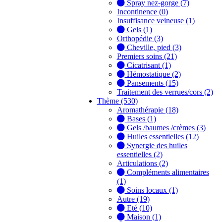
Spray nez-gorge (7)
Incontinence (0)
Insuffisance veineuse (1)
Gels (1)
Orthopédie (3)
Cheville, pied (3)
Premiers soins (21)
Cicatrisant (1)
Hémostatique (2)
Pansements (15)
Traitement des verrues/cors (2)
Thème (530)
Aromathérapie (18)
Bases (1)
Gels /baumes /crèmes (3)
Huiles essentielles (12)
Synergie des huiles
essentielles (2)
Articulations (2)
Compléments alimentaires
(1)
Soins locaux (1)
Autre (19)
Eté (10)
Maison (1)