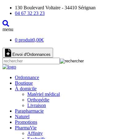
130 Boulevard Voltaire - 34410 Sérignan
04 67 32 23 23
menu
0 produit
0,00
€
Envoi d'Ordonnances
Ordonnance
Boutique
À domicile
Matériel médical
Orthopédie
Livraison
Parapharmacie
Naturel
Promotions
PharmaVie
Affinity
Exclusifs