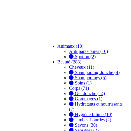
Animaux (18)
Anti-parasitaires (16)
Spot on (2)
Beauté (283)
Cheveux (11)
Shampooing-douche (4)
Shampooings (5)
Soins (1)
Corps (71)
Gel douche (14)
Gommages (1)
Hydratants et nourrissants
(7)
Hygiène Intime (10)
Jambes Lourdes (2)
Savons (30)
Sensibles (2)