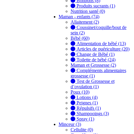
Bonbons (8)
Produits sucrants (1)
Nutrition santé (0)
Maman - enfants (74)
Allaitement (2)
Coussinet/coquille/bout de
sein (2)
Bébé (60)
Alimentation de bébé (13)
Articles de puériculture (20)
Change de Bébé (1)
Toilette de bébé (24)
Maman et Grossesse (2)
Compléments alimentaires
grossesse (1)
Test de Grossesse et
d’ovulation (1)
Poux (10)
Lotions (4)
Peignes (1)
Répulsifs (1)
Shampooings (3)
Spray (1)
Minceur (3)
Cellulite (0)