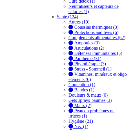
Cure détox (1)
Neutraliseurs et capteurs de
calories (1)
Santé (124)
Autres (10)
Coussins thermiques (3)
Protections auditives (6)
Compléments alimentaires (62)
Ampoules (3)
Articulations (2)
Défenses immunitaires (5)
Par thème (31)
Phytothérapie (3)
Stress - Sommeil (1)
Vitamines, minéraux et oligo
éléments (6)
Contention (1)
Bandes (1)
Douleurs & maux (0)
Gels-sprays-baumes (3)
Maux (2)
Peaux à problèmes ou
irritées (1)
Hygiène (21)
Nez (1)