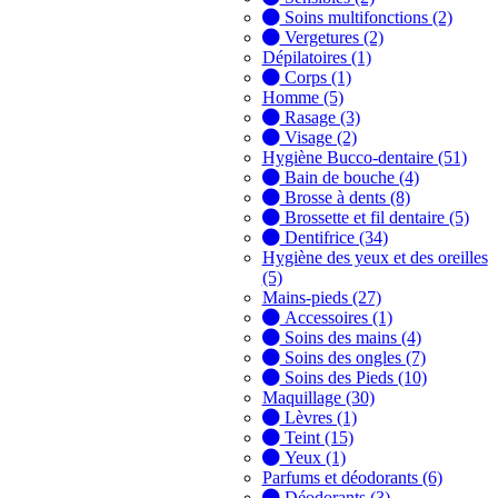
Soins multifonctions (2)
Vergetures (2)
Dépilatoires (1)
Corps (1)
Homme (5)
Rasage (3)
Visage (2)
Hygiène Bucco-dentaire (51)
Bain de bouche (4)
Brosse à dents (8)
Brossette et fil dentaire (5)
Dentifrice (34)
Hygiène des yeux et des oreilles
(5)
Mains-pieds (27)
Accessoires (1)
Soins des mains (4)
Soins des ongles (7)
Soins des Pieds (10)
Maquillage (30)
Lèvres (1)
Teint (15)
Yeux (1)
Parfums et déodorants (6)
Déodorants (3)